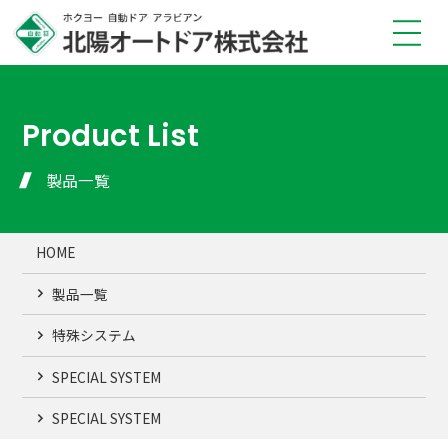
TOP
弊社の強み
Product List
製品情報
修理メンテナンス
製品一覧
販売店一覧
施工事例
HOME
会社概要
FAQ
製品一覧
お知らせ
安全に使用するために
特殊システム
プライバシーポリシー
SPECIAL SYSTEM
SPECIAL SYSTEM
製品見積・ご相談はこちら（平日 9〜17時）