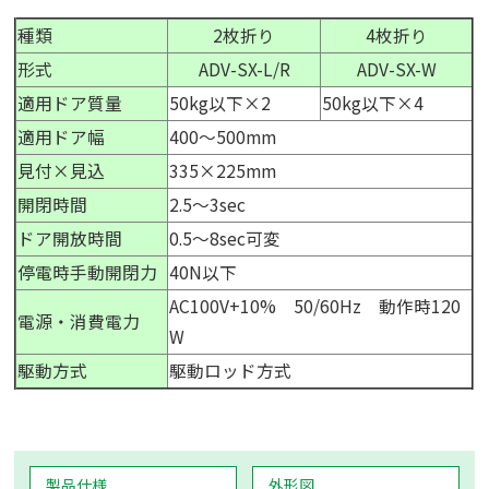
種類
2枚折り
4枚折り
形式
ADV-SX-L/R
ADV-SX-W
適用ドア質量
50kg以下×2
50kg以下×4
適用ドア幅
400～500mm
見付×見込
335×225mm
開閉時間
2.5～3sec
ドア開放時間
0.5～8sec可変
停電時手動開閉力
40N以下
AC100V+10% 50/60Hz 動作時120
電源・消費電力
W
駆動方式
駆動ロッド方式
製品仕様
外形図