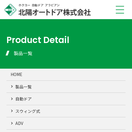
TOP
弊社の強み
Product Detail
製品情報
修理メンテナンス
製品一覧
販売店一覧
施工事例
HOME
会社概要
FAQ
製品一覧
お知らせ
安全に使用するために
自動ドア
プライバシーポリシー
スウィング式
ADV
製品見積・ご相談はこちら（平日 9〜17時）