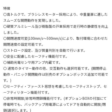
特徴
〇高トルクで、ブラシレスモーター採用により、中重量扉に適した
スムーズな開閉動作を実現しました。
〇硬質アルミレール及び樹脂製の戸車採用で走行時の静粛性を向上
しました。
〇開閉速度可変(100mm/s～500mm/s)により、取付環境に合わせた
開閉速度の設定可能です。
〇ストローク設定、及び質量判別を自動で行います。
〇安全に配慮したセーフティ機能付です。
〇補助光電センサ用アンプ内蔵です。
〇 通常のタイマー動作の他、交互動作も選択可能です。(開閉停止
動作・パニック開閉動作は別売のオプションボックス追加で可能で
す。)
〇セーフティ・ファースト思想を考慮したセーフティストップ、セ
ーフティリターン幾能付です。
〇非常時開放/非常時閉鎖機能付です。(オプションBOXの付加にて
停電時でも、バックアップ用電源によってドアを自動的に開放/閉
鎖(選択)します。)