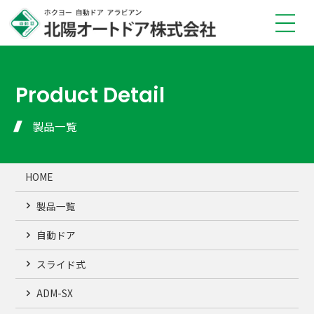
TOP
弊社の強み
Product Detail
製品情報
修理メンテナンス
製品一覧
販売店一覧
施工事例
HOME
会社概要
FAQ
製品一覧
お知らせ
安全に使用するために
自動ドア
プライバシーポリシー
スライド式
ADM-SX
製品見積・ご相談はこちら（平日 9〜17時）