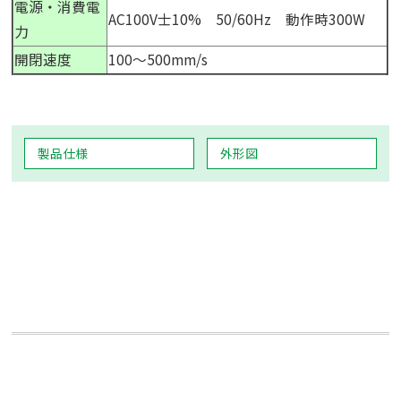
電源・消費電
AC100V士10% 50/60Hz 動作時300W
力
開閉速度
100～500mm/s
製品仕様
外形図