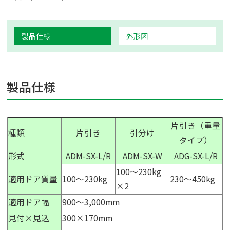
製品仕様
外形図
製品仕様
片引き（重量
種類
片引き
引分け
タイプ）
形式
ADM-SX-L/R
ADM-SX-W
ADG-SX-L/R
100～230kg
適用ドア質量
100～230kg
230～450kg
×2
適用ドア幅
900～3,000mm
見付×見込
300×170mm